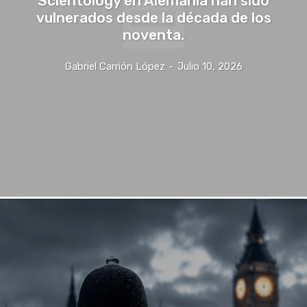
Scientology en Alemania han sido
vulnerados desde la década de los
noventa.
Gabriel Carrión López
-
Julio 10, 2026