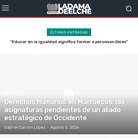
ÚLTIMAS ENTRADAS
“Educar en la igualdad significa formar a personas libres”
Derechos humanos en Marruecos: las asignaturas
pendientes de un aliado estratégico de Occidente
ARTÍCULOS
Derechos humanos en Marruecos: las
asignaturas pendientes de un aliado
estratégico de Occidente
Gabriel Carrión López
-
Agosto 5, 2026