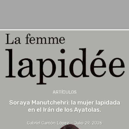
ARTÍCULOS
Soraya Manutchehri: la mujer lapidada
en el Irán de los Ayatolas.
Gabriel Carrión López
-
Julio 29, 2026