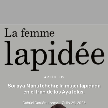
ARTÍCULOS
Soraya Manutchehri: la mujer lapidada
en el Irán de los Ayatolas.
Gabriel Carrión López
-
Julio 29, 2026