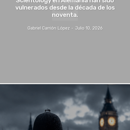
Scientology en Alemania han sido
vulnerados desde la década de los
noventa.
Gabriel Carrión López
-
Julio 10, 2026