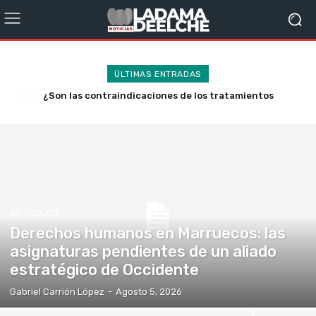
ÚLTIMAS ENTRADAS
¿Son las contraindicaciones de los tratamientos
oncológicos un secreto de Estado?
ARTÍCULOS
Derechos humanos en Marruecos: las
asignaturas pendientes de un aliado
estratégico de Occidente
Gabriel Carrión López
-
Agosto 5, 2026