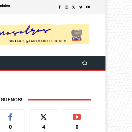
pinión
ÍGUENOS!
0
4
0