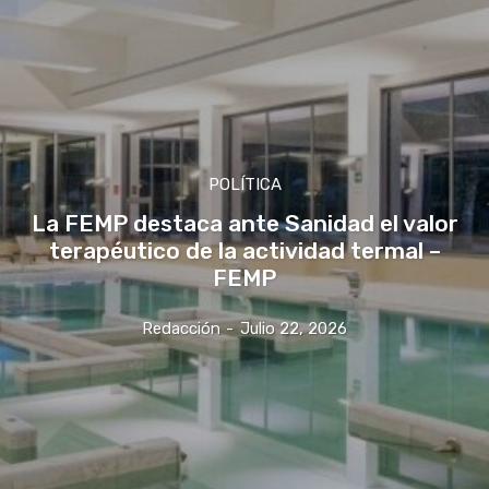
POLÍTICA
La FEMP destaca ante Sanidad el valor
terapéutico de la actividad termal –
FEMP
Redacción
-
Julio 22, 2026