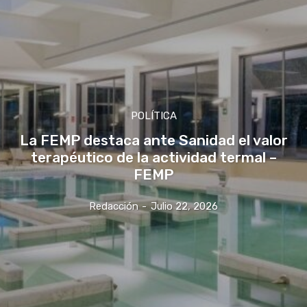
POLÍTICA
La FEMP destaca ante Sanidad el valor
terapéutico de la actividad termal –
FEMP
Redacción
-
Julio 22, 2026