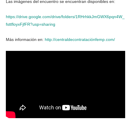
Las imágenes del encuentro se encuentran disponibles en:
https://drive.google.com/drive/folders/1RHrhkkJmGWX6pqn4W_
fsttfloyxFjfFR?usp=sharing
Más información en:
http://centraldecontrataciónfemp.com/