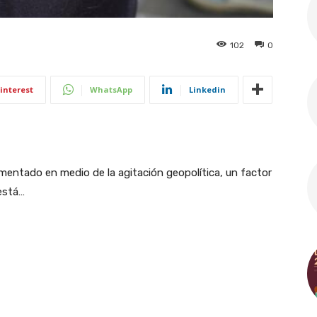
102
0
interest
WhatsApp
Linkedin
mentado en medio de la agitación geopolítica, un factor
está…