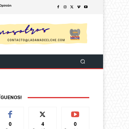
Opinión
ÍGUENOS!
0
4
0