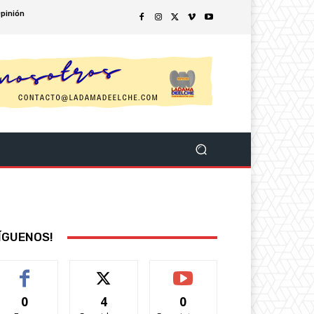
pinión
ÍGUENOS!
0
4
0