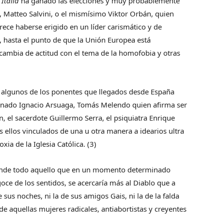
Italia
ha ganado las elecciones y muy probablemente
, Matteo Salvini, o el mismísimo Viktor Orbán, quien
ece haberse erigido en un líder carismático y de
, hasta el punto de que la Unión Europea está
cambia de actitud con el tema de la homofobia y otras
 algunos de los ponentes que llegados desde España
cionado Ignacio Arsuaga, Tomás Melendo quien afirma ser
n, el sacerdote Guillermo Serra, el psiquiatra Enrique
s ellos vinculados de una u otra manera a idearios ultra
ia de la Iglesia Católica. (3)
donde todo aquello que en un momento determinado
goce de los sentidos, se acercaría más al Diablo que a
 sus noches, ni la de sus amigos Gais, ni la de la falda
 de aquellas mujeres radicales, antiabortistas y creyentes