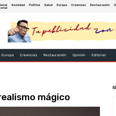
ional
Sociedad
Política
Salud
Europa
Creencias
Restauración
O
torial
Europa
Creencias
Restauración
Opinión
Editorial
S
 realismo mágico