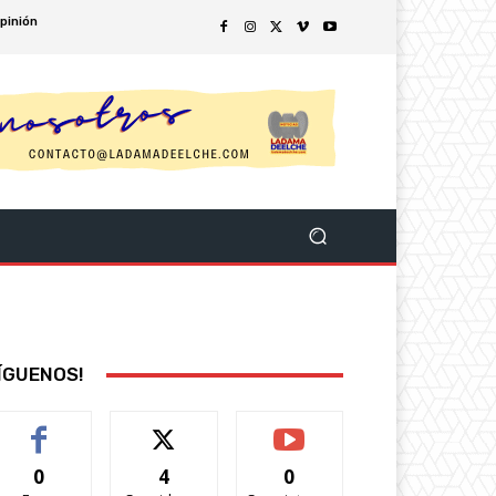
pinión
ÍGUENOS!
0
4
0