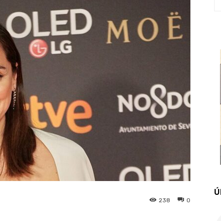
Ú
238
0