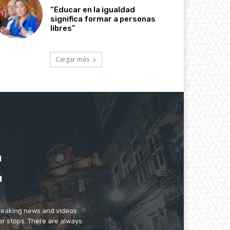
“Educar en la igualdad
significa formar a personas
libres”
Cargar más
breaking news and videos
er stops. There are always