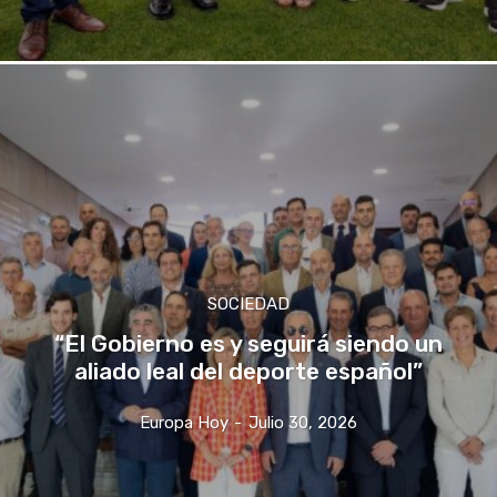
SOCIEDAD
“El Gobierno es y seguirá siendo un
aliado leal del deporte español”
Europa Hoy
-
Julio 30, 2026