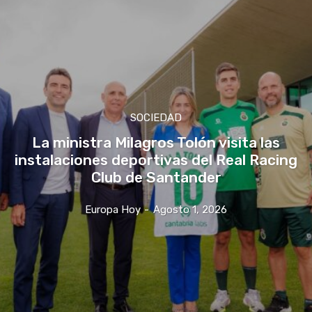
SOCIEDAD
La ministra Milagros Tolón visita las
instalaciones deportivas del Real Racing
Club de Santander
Europa Hoy
-
Agosto 1, 2026