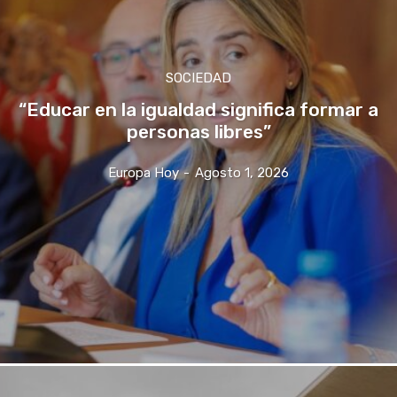
SOCIEDAD
“Educar en la igualdad significa formar a
personas libres”
Europa Hoy
-
Agosto 1, 2026