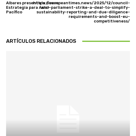
Albares presenta la nueva
https://europeantimes.news/2025/12/council-
Estrategia para Asia-
and-parliament-strike-a-deal-to-simplify-
Pacífico
sustainability-reporting-and-due-diligence-
requirements-and-boost-eu-
competitiveness/
ARTÍCULOS RELACIONADOS