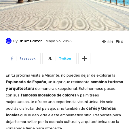
By
Chief Editor
Mayo 26, 2025
221
0
Facebook
Twitter
En tu próxima visita a Alicante, no puedes dejar de explorar la
Explanada de España
, un lugar que realmente
combina turismo
y arquitectura
de manera excepcional. Este hermoso paseo,
con sus
famosos mosaicos de colores
y palm trees
majestuosos, te ofrece una experiencia visual única. No solo
podrás disfrutar del paisaje, sino también de
cafés y tiendas
locales
que le dan vida a este emblemático sitio. Prepárate para
dejarte maravillar por la esencia cultural y arquitectónica que la
Explanada tiene para ofrecerte.