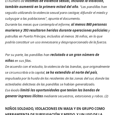
El número de
víctimas de violencia sexual, incluida la violación,
también aumentó en la primera mitad del año
. “Las pandillas han
seguido utilizando la violencia sexual para castigar, difundir el miedo y
subyugar a las poblaciones”, apunta el documento.
Durante los meses que contempla el informe,
al menos 860 personas
murieron y 393 resultaron heridas durante operaciones policiales
y
patrullas en Puerto Príncipe, incluidos al menos 36 niños, en lo que
podría constituir un uso innecesario y desproporcionado de la fuerza.
Por su parte, las pandillas han
reclutado a un gran número de
niños
en sus filas.
De acuerdo con el estudio, la violencia de las bandas, que originalmente
se circunscribía a la capital,
se ha extendido al norte del país
,
impulsada por la huida de los residentes de las zonas del sur, donde las
actividades delictivas de las pandillas se habían generalizado.
Ese éxodo
limitó las oportunidades que tenían las bandas de
generar ingresos ilícitos
mediante secuestros, extorsiones y robos.
(2)
NIÑOS SOLDADO, VIOLACIONES EN MASA Y EN GRUPO COMO
HERRAMIENTA DE SUBYUGACIÓN Y MIEDO, Y UN USO DE LA