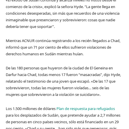
«El éxodo de Sudán continúa y alcanza niveles no vistos desde el
comienzo de la crisis», explicó la señora Hyde. “La gente llega en
condiciones desesperadas, sin más que recuerdos de una violencia
inimaginable que presenciaron y sobrevivieron: cosas que nadie
debería tener que soportar”.
Mientras ACNUR continúa registrando a los recién llegados a Chad,
informó que un 71 por ciento de ellos sufrieron violaciones de
derechos humanos en Sudán mientras huían.
De las 180 personas que huyeron de la ciudad de El Geneina en
Darfur hacia Chad, todas menos 17 fueron “masacradas”, dijo Hyde,
relatando el testimonio de una joven que escapó. «De las 17 que
sobrevivieron, todas las mujeres fueron violadas… seis de las
mujeres que sobrevivieron a la violación se suicidaron».
Los 1.500 millones de dólares
Plan de respuesta para refugiados
para los desplazados de Sudán, que pretende ayudar a 2,7 millones
de personas en cinco países vecinos, sólo está financiado en un 29
por ciento. «Chad y su gente… han sido más que generosos, más