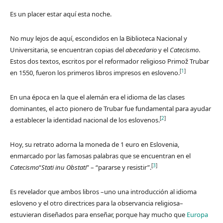
Es un placer estar aquí esta noche.
No muy lejos de aquí, escondidos en la Biblioteca Nacional y
Universitaria, se encuentran copias del
abecedario
y el
Catecismo
.
Estos dos textos, escritos por el reformador religioso Primož Trubar
[
1
]
en 1550, fueron los primeros libros impresos en esloveno.
En una época en la que el alemán era el idioma de las clases
dominantes, el acto pionero de Trubar fue fundamental para ayudar
[
2
]
a establecer la identidad nacional de los eslovenos.
Hoy, su retrato adorna la moneda de 1 euro en Eslovenia,
enmarcado por las famosas palabras que se encuentran en el
[
3
]
Catecismo
“
Stati inu Obstati
” – “pararse y resistir”.
Es revelador que ambos libros –uno una introducción al idioma
esloveno y el otro directrices para la observancia religiosa–
estuvieran diseñados para enseñar, porque hay mucho que
Europa