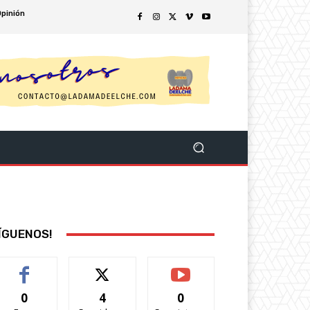
Opinión
ÍGUENOS!
0
4
0