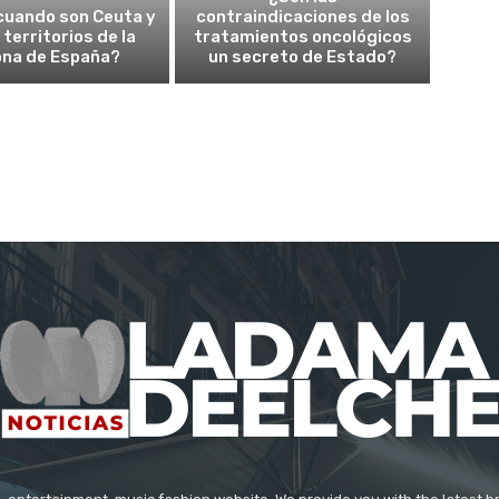
cuando son Ceuta y
contraindicaciones de los
a territorios de la
tratamientos oncológicos
ona de España?
un secreto de Estado?