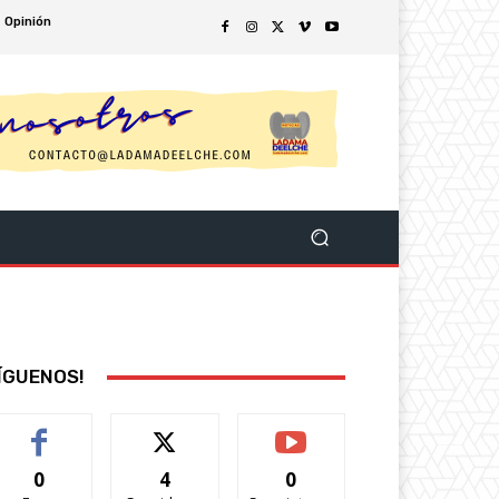
Opinión
ÍGUENOS!
0
4
0