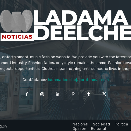
 entertainment, music fashion website. We provide you with the latest 
inment industry. Fashion fades, only style remains the same. Fashion nev
projects, opportunities. Clothes mean nothing until someone lives in them
Contáctanos:
ladamadeelche[a]protonmail.com
Nacional
Sociedad
Política
gDiv
Opinión
Editorial