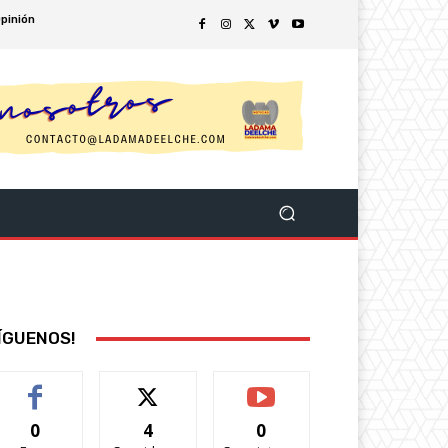
pinión
ÍGUENOS!
0
4
0