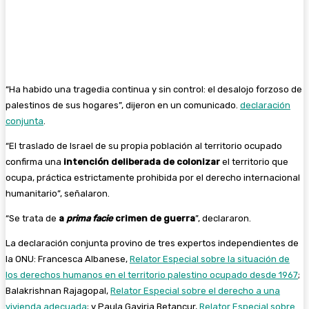
Facebook
Twitter
Pinterest
WhatsA
“Ha habido una tragedia continua y sin control: el desalojo forzoso de
palestinos de sus hogares”, dijeron en un comunicado.
declaración
conjunta
.
“El traslado de Israel de su propia población al territorio ocupado
confirma una
intención deliberada de colonizar
el territorio que
ocupa, práctica estrictamente prohibida por el derecho internacional
humanitario”, señalaron.
“Se trata de
a
prima facie
crimen de guerra
”, declararon.
La declaración conjunta provino de tres expertos independientes de
la ONU: Francesca Albanese,
Relator Especial sobre la situación de
los derechos humanos en el territorio palestino ocupado desde 1967
;
Balakrishnan Rajagopal,
Relator Especial sobre el derecho a una
vivienda adecuada
; y Paula Gaviria Betancur,
Relator Especial sobre