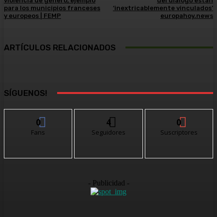
violencia de género, ejemplo
del diálogo están
para los municipios franceses
‘inextricablemente vinculados’
y europeos | FEMP
europahoy.news
ARTÍCULOS RELACIONADOS
SÍGUENOS!
0
4
0
Fans
Seguidores
Suscriptores
- Publicidad -