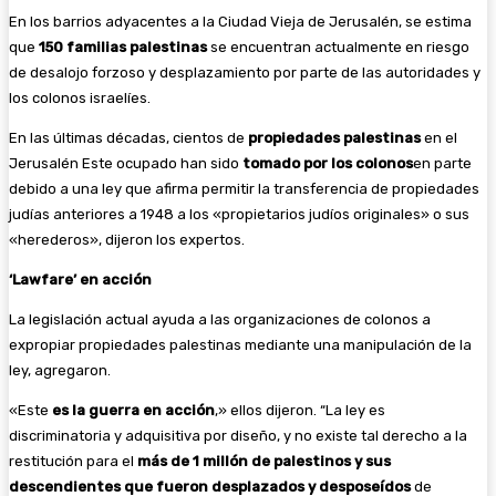
En los barrios adyacentes a la Ciudad Vieja de Jerusalén, se estima
que
150 familias palestinas
se encuentran actualmente en riesgo
de desalojo forzoso y desplazamiento por parte de las autoridades y
los colonos israelíes.
En las últimas décadas, cientos de
propiedades palestinas
en el
Jerusalén Este ocupado han sido
tomado por los colonos
en parte
debido a una ley que afirma permitir la transferencia de propiedades
judías anteriores a 1948 a los «propietarios judíos originales» o sus
«herederos», dijeron los expertos.
‘Lawfare’ en acción
La legislación actual ayuda a las organizaciones de colonos a
expropiar propiedades palestinas mediante una manipulación de la
ley, agregaron.
«Este
es la guerra en acción
,» ellos dijeron. “La ley es
discriminatoria y adquisitiva por diseño, y no existe tal derecho a la
restitución para el
más de 1 millón de palestinos y sus
descendientes que fueron desplazados y desposeídos
de