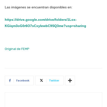
Las imágenes se encuentran disponibles en:
https://drive.google.com/drive/folders/1Lox-
KGiqm3oG0r6O7sCxyIewbC9SQ3me?usp=sharing
Original de FEMP
Facebook
Twitter