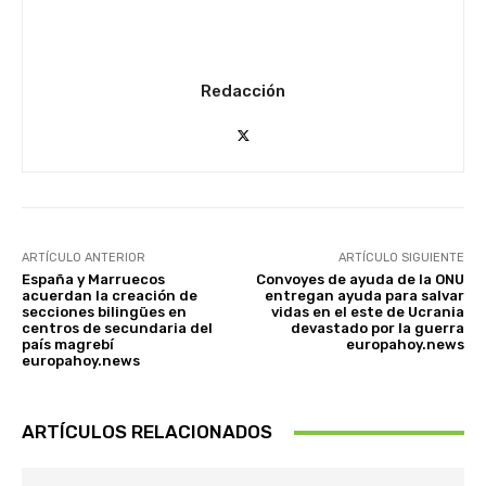
Redacción
ARTÍCULO ANTERIOR
ARTÍCULO SIGUIENTE
España y Marruecos
Convoyes de ayuda de la ONU
acuerdan la creación de
entregan ayuda para salvar
secciones bilingües en
vidas en el este de Ucrania
centros de secundaria del
devastado por la guerra
país magrebí
europahoy.news
europahoy.news
ARTÍCULOS RELACIONADOS