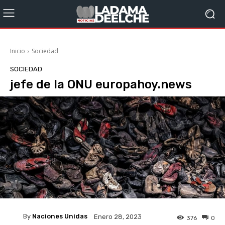
Inicio
Sociedad
SOCIEDAD
jefe de la ONU europahoy.news
By
Naciones Unidas
Enero 28, 2023
376
0