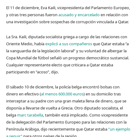
El 11 de diciembre, Eva Kaili, vicepresidenta del Parlamento Europeo,
y otras tres personas fueron
acusado y encarcelado
en relación con
una investigación sobre sospechas de corrupción vinculada a Qatar.
La Sra. Kaili, diputada socialista griega a cargo de las relaciones con
Oriente Medio, había
explicó a sus compañeros
que Qatar estaba “a
la vanguardia de la legislación laboral” y su voluntad de albergar la
Copa Mundial de fútbol señaló un progreso democrático sustancial.
Cualquier representante electo que criticara a Qatar estaba
participando en “acoso”, dijo.
El sábado 10 de diciembre, la policía belga encontró bolsas con
dinero en efectivo (
al menos 600.000 euros
) en su domicilio tras
interceptar a su padre con una gran maleta llena de dinero, que se
disponía a llevarse de vuelta a Grecia. Otro diputado socialista, el
belga
marc tarabella
, también está implicado. Como vicepresidente
de la delegación del Parlamento Europeo para las relaciones con la
Península Arábiga, dijo recientemente que Qatar estaba
“un ejemplo
a seguir”
para otros países de la región.