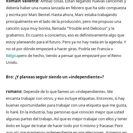
Romain Valiente:
Ambas cosas. Están llegando nuevas canciones y
debería haber una nueva lanzada en febrero que ha sido compuesta
y escrita por Marc Bentel. Hasta ahora, Marc estaba trabajando
principalmente en el lado de la producción, pero me propuso una
canción suya muy bonita, llamada “Trouble and Delicious” y la
grabamos. En cuanto a conciertos, eso es definitivamente algo que
estoy planeando para el futuro. Pero ya no hay nada en la agenda. Y
no sé por dónde empezaré a hacer giras. Podría ser Francia o
Bélgica
pero de hecho, tiendo a pensar que empezaré por el Reino
Unido.
Bro: ¿Y planeas seguir siendo un «independiente»?
romano:
Depende de lo que llames un «independiente». Me
encanta trabajar con otros, y eso incluye etiquetas. Entonces, si hay
buenas oportunidades para trabajar con una etiqueta que me gusta,
lo haré. En la industria, hay personas que conocen mejor que usted
algunas partes del trabajo. Así que es mejor trabajar con ellos y tener
éxito en lugar de tratar de hacer todo por ti mismo y fracasar. Pero
aun así, me mantengo independiente en mis elecciones, al menos en