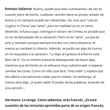
Romain Valiente:
Bueno, puede que esté «cambiando» de vez en
cuando, pero de hecho, cualquier canción tiene su propio estado de
ánimo y no siempre puede ser «divertida». No creo que “Like an
Uyghur in China” sea “serio”, pero en realidad no es un tema
divertido. Si fuera uigur, rohingya o tártaro de Crimea, es posible que
no se ría demasiado de su situación. Pero no es “serio”, ya que es
arte, y también porque siempre escribo con cierta distancia. Al
menos yo también lo intento. Además, se podía ver algo de humor
en mi respuesta a la opresión: “Le digo al opresor, el infierno está
lleno de ti”. Es un intento bastante desesperado de hacer algo,
mientras que de hecho es un esfuerzo muy subestimado si esperas
cambiar las cosas. Como un niño que dice: “Eres malo” y espera que
eso afecte a las personas malas que lo rodean. Sin embargo, al
menos dice algo. ¿Y quien sabe? El poder de las palabras, el poder de
una canción…
Hermano: Lo tengo. Como sabemos, eres francés. ¿Es esta
cuestión de las minorías oprimidas parte de su origen francés,