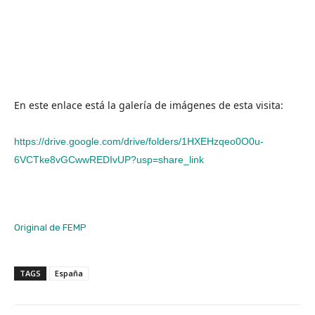
En este enlace está la galería de imágenes de esta visita:
https://drive.google.com/drive/folders/1HXEHzqeo0O0u-
6VCTke8vGCwwREDIvUP?usp=share_link
Original de FEMP
TAGS
España