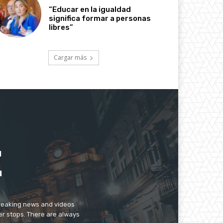
“Educar en la igualdad
significa formar a personas
libres”
Cargar más
breaking news and videos
er stops. There are always