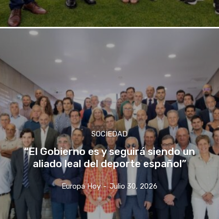
SOCIEDAD
“El Gobierno es y seguirá siendo un
aliado leal del deporte español”
Europa Hoy
-
Julio 30, 2026