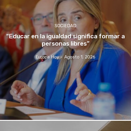
SOCIEDAD
“Educar en la igualdad significa formar a
personas libres”
Europa Hoy
-
Agosto 1, 2026