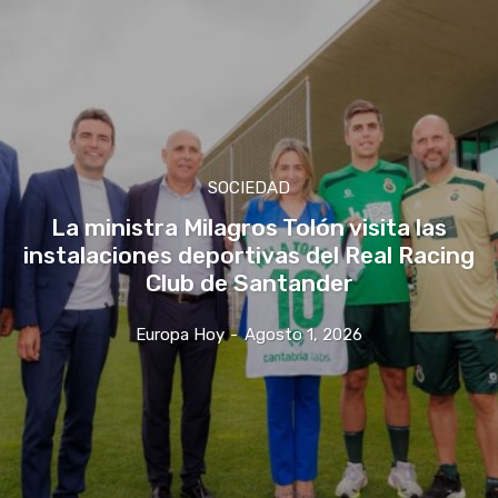
SOCIEDAD
La ministra Milagros Tolón visita las
instalaciones deportivas del Real Racing
Club de Santander
Europa Hoy
-
Agosto 1, 2026