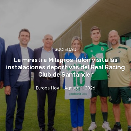
SOCIEDAD
La ministra Milagros Tolón visita las
instalaciones deportivas del Real Racing
Club de Santander
Europa Hoy
-
Agosto 1, 2026