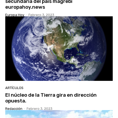
secundaria del país magrebí
europahoy.news
Europa Hoy
-
Febrero 3, 2023
ARTÍCULOS
El núcleo de la Tierra gira en dirección
opuesta.
Redacción
-
Febrero 3, 2023