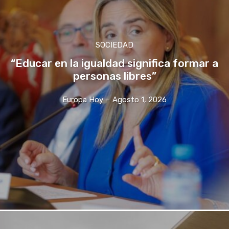
SOCIEDAD
“Educar en la igualdad significa formar a
personas libres”
Europa Hoy
-
Agosto 1, 2026