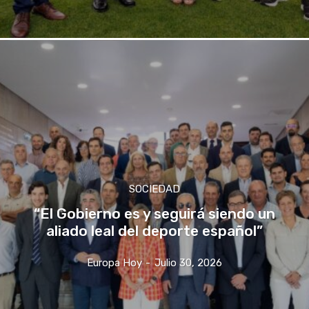
SOCIEDAD
“El Gobierno es y seguirá siendo un
aliado leal del deporte español”
Europa Hoy
-
Julio 30, 2026