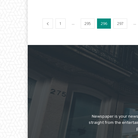
...
...
1
295
296
297
Newspaper is your news,
straight from the enterta