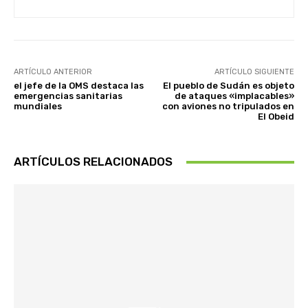
ARTÍCULO ANTERIOR
ARTÍCULO SIGUIENTE
el jefe de la OMS destaca las
El pueblo de Sudán es objeto
emergencias sanitarias
de ataques «implacables»
mundiales
con aviones no tripulados en
El Obeid
ARTÍCULOS RELACIONADOS