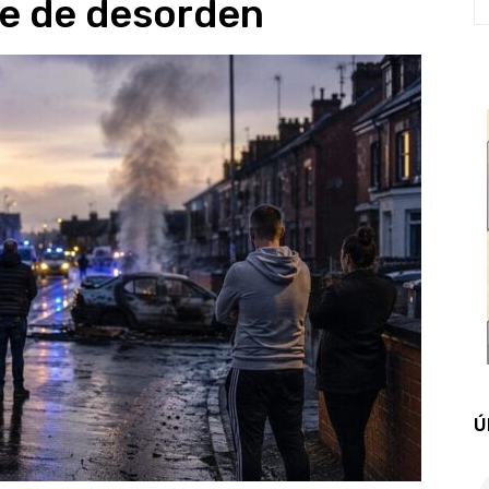
e de desorden
Ú