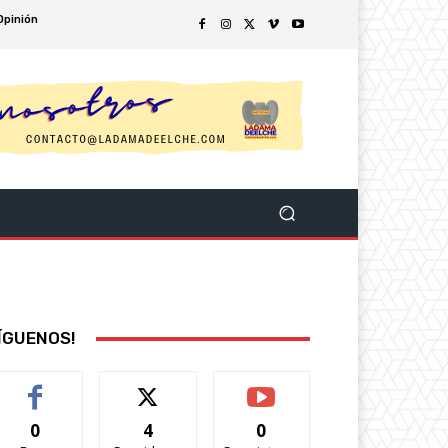
Opinión
ÍGUENOS!
0
4
0