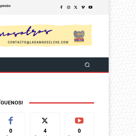
pinión
ÍGUENOS!
0
4
0