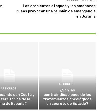
ARTÍCULO SIGUIENTE
án
Los crecientes ataques y las amenazas
rusas provocan una reunión de emergencia
en Ucrania
ARTÍCULOS
ARTÍCULOS
¿Son las
cuando son Ceuta y
contraindicaciones de los
a territorios de la
tratamientos oncológicos
ona de España?
un secreto de Estado?