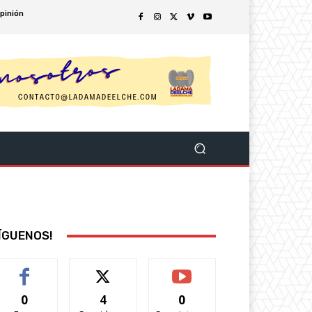
pinión
ÍGUENOS!
0
4
0