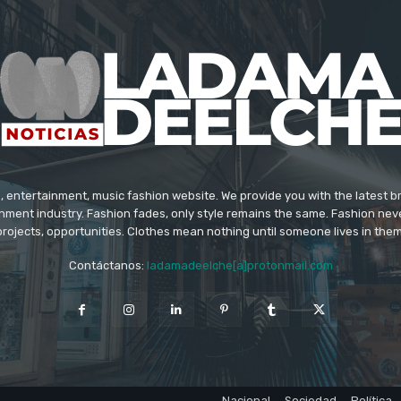
 entertainment, music fashion website. We provide you with the latest 
inment industry. Fashion fades, only style remains the same. Fashion nev
projects, opportunities. Clothes mean nothing until someone lives in them
Contáctanos:
ladamadeelche[a]protonmail.com
Nacional
Sociedad
Política