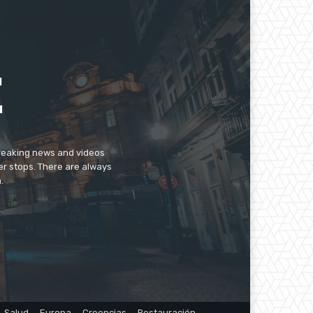
breaking news and videos
er stops. There are always
.
Salud
Europa
Creencias
Restauración