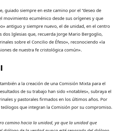
ice, guiado siempre en este camino por el “deseo de
 el movimiento ecuménico desde sus orígenes y que
» antiguo y siempre nuevo, el de unidad, en el centro
s dos Iglesias que, recuerda Jorge Mario Bergoglio,
rinales sobre el Concilio de Éfeso», reconociendo «la
siones de nuestra fe cristológica común».
l
 también a la creación de una Comisión Mixta para el
 resultados de su trabajo han sido «notables», subraya el
inales y pastorales firmados en los últimos años. Por
s teólogos que integran la Comisión por su compromiso.
stro camino hacia la unidad, ya que la unidad que
el diálogo de la verdad nunca esté separado del diálogo