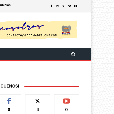
Opinión
ÍGUENOS!
0
4
0