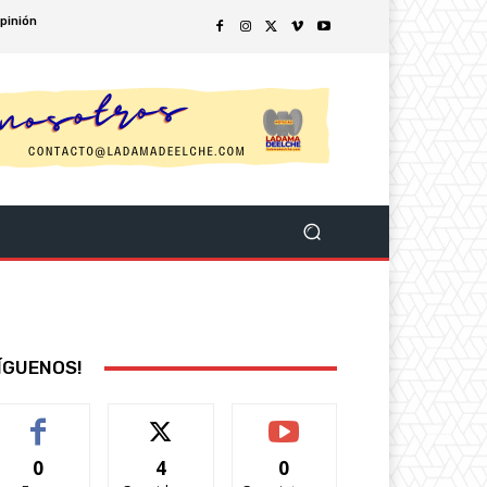
pinión
ÍGUENOS!
0
4
0