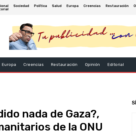
ional
Sociedad
Política
Salud
Europa
Creencias
Restauración
O
torial
Europa
Creencias
Restauración
Opinión
Editorial
S
ido nada de Gaza?,
anitarios de la ONU