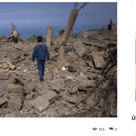
Ú
313
0