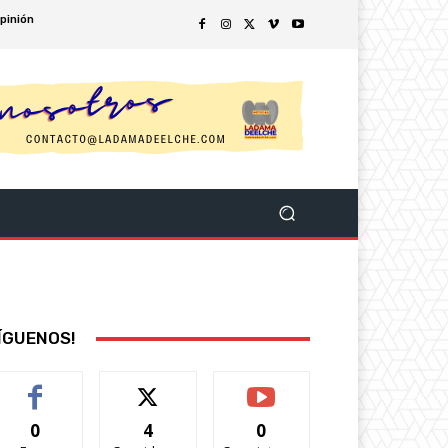
pinión
ÍGUENOS!
0
4
0