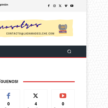
pinión
ÍGUENOS!
0
4
0