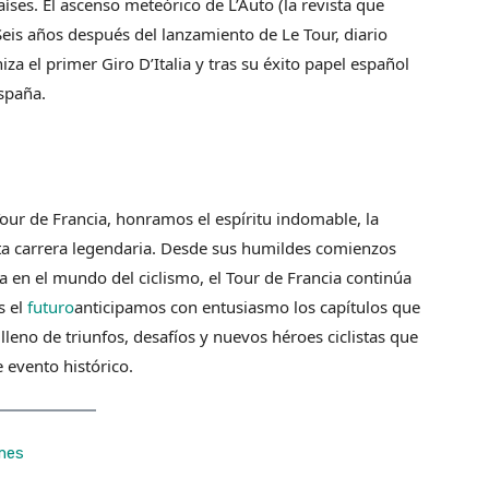
íses. El ascenso meteórico de L’Auto (la revista que
eis años después del lanzamiento de Le Tour, diario
za el primer Giro D’Italia y tras su éxito papel español
España.
our de Francia, honramos el espíritu indomable, la
sta carrera legendaria. Desde sus humildes comienzos
a en el mundo del ciclismo, el Tour de Francia continúa
 el
futuro
anticipamos con entusiasmo los capítulos que
 lleno de triunfos, desafíos y nuevos héroes ciclistas que
 evento histórico.
mes