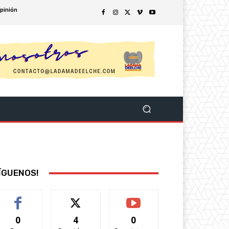
pinión
ÍGUENOS!
0
4
0