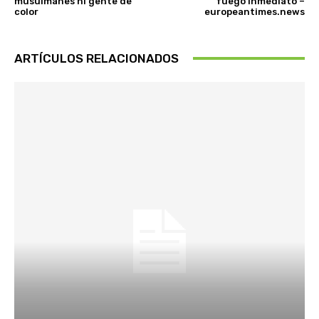
musulmanes ni gente de
fuego inmediato –
color
europeantimes.news
ARTÍCULOS RELACIONADOS