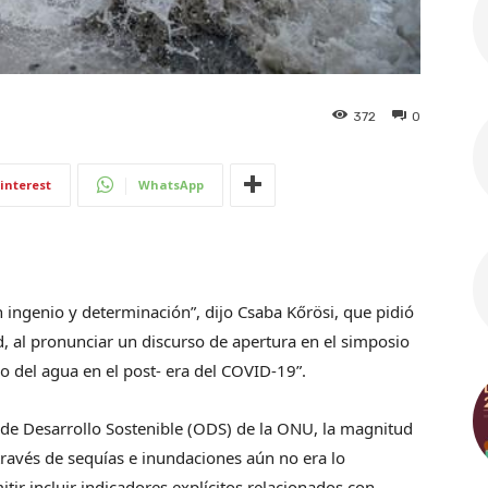
372
0
interest
WhatsApp
ingenio y determinación”, dijo Csaba Kőrösi, que pidió
d, al pronunciar un discurso de apertura en el simposio
lo del agua en el post- era del COVID-19”.
 de Desarrollo Sostenible (ODS) de la ONU, la magnitud
 través de sequías e inundaciones aún no era lo
r incluir indicadores explícitos relacionados con