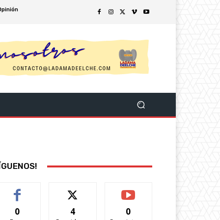
Opinión
ÍGUENOS!
0
4
0