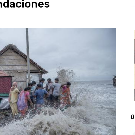
undaciones
Ú