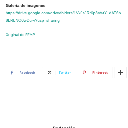
Galeria de imagenes
:
https://drive.google.com/drive/folders/1VxJsJRr6p3VwtY_dAT6b
8LRLNO0wDu-v?usp=sharing
Original de FEMP
Facebook
Twitter
Pinterest